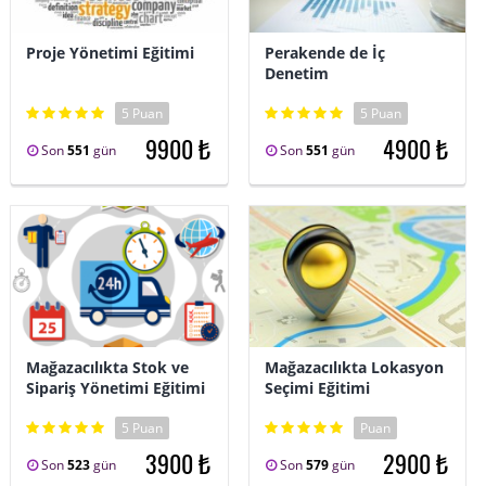
Proje Yönetimi Eğitimi
Perakende de İç
Denetim
5 Puan
5 Puan
9900 ₺
4900 ₺
Son
551
gün
Son
551
gün
Mağazacılıkta Stok ve
Mağazacılıkta Lokasyon
Sipariş Yönetimi Eğitimi
Seçimi Eğitimi
5 Puan
Puan
3900 ₺
2900 ₺
Son
523
gün
Son
579
gün