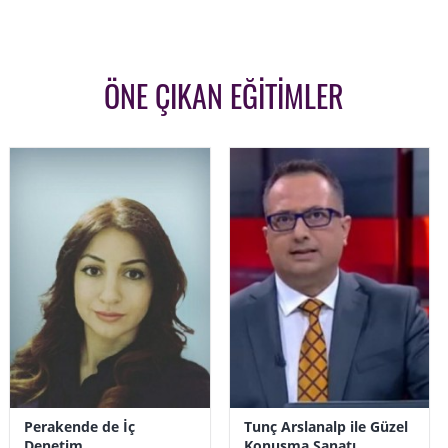
ÖNE ÇIKAN EĞİTİMLER
Perakende de İç
Tunç Arslanalp ile Güzel
Denetim
Konuşma Sanatı