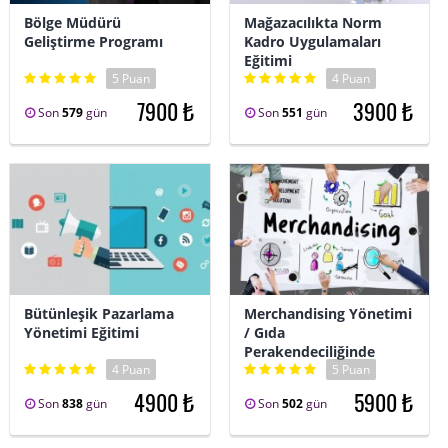
Bölge Müdürü
Mağazacılıkta Norm
Geliştirme Programı
Kadro Uygulamaları
Eğitimi
5 Puan
4 Puan
7900 ₺
3900 ₺
Son
579
gün
Son
551
gün
Bütünleşik Pazarlama
Merchandising Yönetimi
Yönetimi Eğitimi
/ Gıda
Perakendeciliğinde
4 Puan
5 Puan
4900 ₺
5900 ₺
Son
838
gün
Son
502
gün