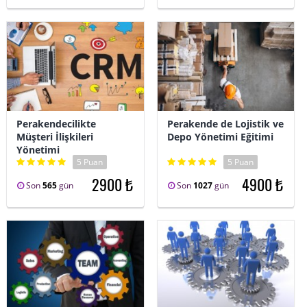
Perakendecilikte
Perakende de Lojistik ve
Müşteri İlişkileri
Depo Yönetimi Eğitimi
Yönetimi
5 Puan
5 Puan
2900 ₺
4900 ₺
Son
565
gün
Son
1027
gün