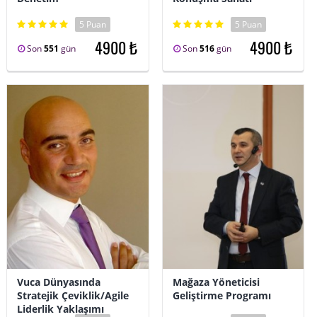
5 Puan
5 Puan
4900 ₺
4900 ₺
Son
551
gün
Son
516
gün
Vuca Dünyasında
Mağaza Yöneticisi
Stratejik Çeviklik/Agile
Geliştirme Programı
Liderlik Yaklaşımı