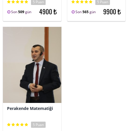
5 Puan
5 Puan
4900 ₺
9900 ₺
Son
509
gün
Son
565
gün
Perakende Matematiği
5 Puan