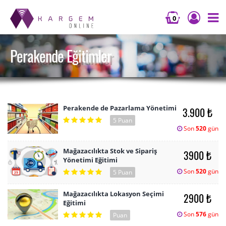
0
Perakende Eğitimler
Perakende de Pazarlama Yönetimi
3.900 ₺
5 Puan
Son
520
gün
Mağazacılıkta Stok ve Sipariş
3900 ₺
Yönetimi Eğitimi
Son
520
gün
5 Puan
Mağazacılıkta Lokasyon Seçimi
2900 ₺
Eğitimi
Son
576
gün
Puan