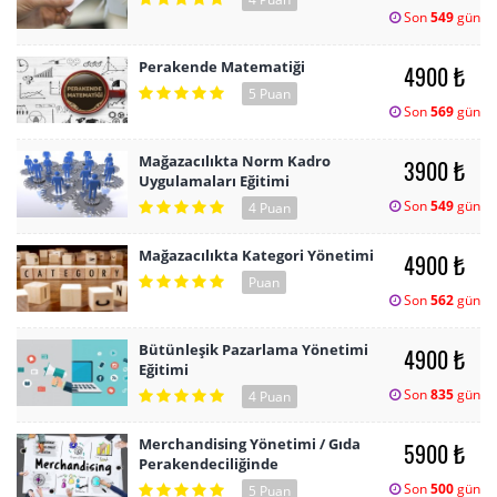
Son
549
gün
Perakende Matematiği
4900 ₺
5 Puan
Son
569
gün
Mağazacılıkta Norm Kadro
3900 ₺
Uygulamaları Eğitimi
Son
549
gün
4 Puan
Mağazacılıkta Kategori Yönetimi
4900 ₺
Puan
Son
562
gün
Bütünleşik Pazarlama Yönetimi
4900 ₺
Eğitimi
Son
835
gün
4 Puan
Merchandising Yönetimi / Gıda
5900 ₺
Perakendeciliğinde
Son
500
gün
5 Puan