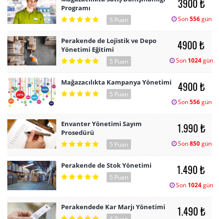
3900 ₺
Programı
Son
556
gün
5 Puan
Perakende de Lojistik ve Depo
4900 ₺
Yönetimi Eğitimi
Son
1024
gün
5 Puan
Mağazacılıkta Kampanya Yönetimi
4900 ₺
5 Puan
Son
556
gün
Envanter Yönetimi Sayım
1.990 ₺
Prosedürü
Son
850
gün
5 Puan
Perakende de Stok Yönetimi
1.490 ₺
5 Puan
Son
1024
gün
Perakendede Kar Marjı Yönetimi
1.490 ₺
4 Puan