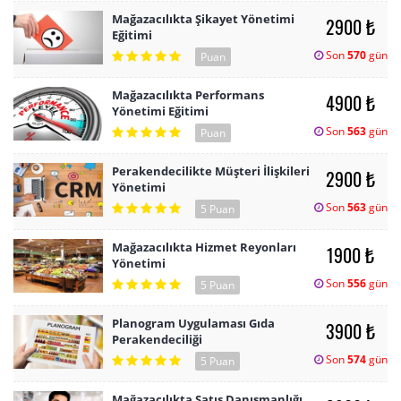
Mağazacılıkta Şikayet Yönetimi
2900 ₺
Eğitimi
Son
570
gün
Puan
Mağazacılıkta Performans
4900 ₺
Yönetimi Eğitimi
Son
563
gün
Puan
Perakendecilikte Müşteri İlişkileri
2900 ₺
Yönetimi
Son
563
gün
5 Puan
Mağazacılıkta Hizmet Reyonları
1900 ₺
Yönetimi
Son
556
gün
5 Puan
Planogram Uygulaması Gıda
3900 ₺
Perakendeciliği
Son
574
gün
5 Puan
Mağazacılıkta Satış Danışmanlığı