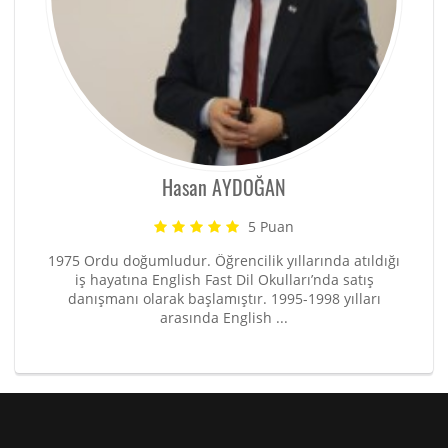
Hasan AYDOĞAN
5 Puan
1975 Ordu doğumludur. Öğrencilik yıllarında atıldığı
iş hayatına English Fast Dil Okulları’nda satış
danışmanı olarak başlamıştır. 1995-1998 yılları
arasında English ...