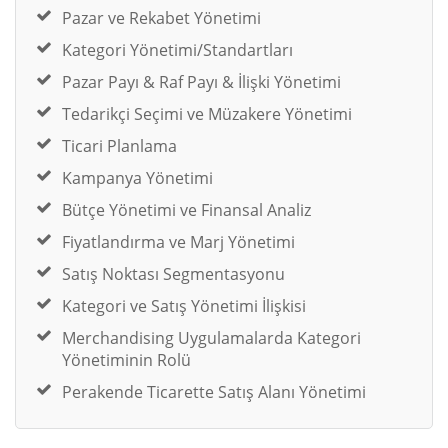
Pazar ve Rekabet Yönetimi
Kategori Yönetimi/Standartları
Pazar Payı & Raf Payı & İlişki Yönetimi
Tedarikçi Seçimi ve Müzakere Yönetimi
Ticari Planlama
Kampanya Yönetimi
Bütçe Yönetimi ve Finansal Analiz
Fiyatlandırma ve Marj Yönetimi
Satış Noktası Segmentasyonu
Kategori ve Satış Yönetimi İlişkisi
Merchandising Uygulamalarda Kategori
Yönetiminin Rolü
Perakende Ticarette Satış Alanı Yönetimi