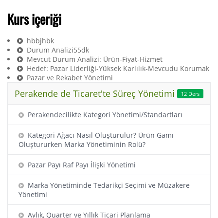
Kurs içeriği
hbbjhbk
Durum Analizi
55dk
Mevcut Durum Analizi: Ürün-Fiyat-Hizmet
Hedef: Pazar Liderliği-Yüksek Karlılık-Mevcudu Korumak
Pazar ve Rekabet Yönetimi
Perakende de Ticaret'te Süreç Yönetimi
12 Ders
Perakendecilikte Kategori Yönetimi/Standartları
Kategori Ağacı Nasıl Oluşturulur? Ürün Gamı
Oluştururken Marka Yönetiminin Rolü?
Pazar Payı Raf Payı İlişki Yönetimi
Marka Yönetiminde Tedarikçi Seçimi ve Müzakere
Yönetimi
Aylık, Quarter ve Yıllık Ticari Planlama