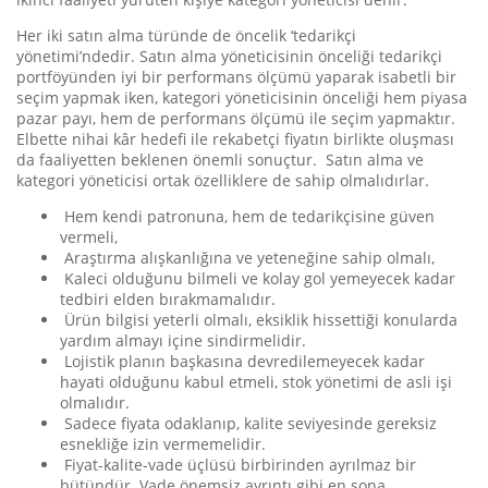
Her iki satın alma türünde de öncelik ‘tedarikçi
yönetimi’ndedir. Satın alma yöneticisinin önceliği tedarikçi
portföyünden iyi bir performans ölçümü yaparak isabetli bir
seçim yapmak iken, kategori yöneticisinin önceliği hem piyasa
pazar payı, hem de performans ölçümü ile seçim yapmaktır.
Elbette nihai kâr hedefi ile rekabetçi fiyatın birlikte oluşması
da faaliyetten beklenen önemli sonuçtur. Satın alma ve
kategori yöneticisi ortak özelliklere de sahip olmalıdırlar.
Hem kendi patronuna, hem de tedarikçisine güven
vermeli,
Araştırma alışkanlığına ve yeteneğine sahip olmalı,
Kaleci olduğunu bilmeli ve kolay gol yemeyecek kadar
tedbiri elden bırakmamalıdır.
Ürün bilgisi yeterli olmalı, eksiklik hissettiği konularda
yardım almayı içine sindirmelidir.
Lojistik planın başkasına devredilemeyecek kadar
hayati olduğunu kabul etmeli, stok yönetimi de asli işi
olmalıdır.
Sadece fiyata odaklanıp, kalite seviyesinde gereksiz
esnekliğe izin vermemelidir.
Fiyat-kalite-vade üçlüsü birbirinden ayrılmaz bir
bütündür. Vade önemsiz ayrıntı gibi en sona