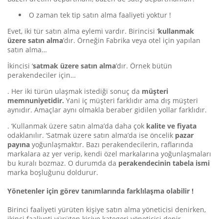
O zaman tek tip satın alma faaliyeti yoktur !
Evet, iki tür satın alma eylemi vardır. Birincisi ‘
kullanmak
üzere satın alma
’dır. Örneğin Fabrika veya otel için yapılan
satın alma…
İkincisi ‘
satmak üzere satın alma
’dır. Örnek bütün
perakendeciler için…
. Her iki türün ulaşmak istediği sonuç da
müşteri
memnuniyetidir.
Yani iç müşteri farklıdır ama dış müşteri
aynıdır. Amaçlar aynı olmakla beraber gidilen yollar farklıdır.
. ‘Kullanmak üzere satın alma’da daha çok
kalite ve fiyata
odaklanılır. ‘Satmak üzere satın alma’da ise öncelik
pazar
payına
yoğunlaşmaktır. Bazı perakendecilerin, raflarında
markalara az yer verip, kendi özel markalarına yoğunlaşmaları
bu kuralı bozmaz. O durumda da
perakendecinin tabela ismi
marka boşluğunu doldurur.
Yönetenler için görev tanımlarında farklılaşma olabilir !
Birinci faaliyeti yürüten kişiye satın alma yöneticisi denirken,
ikinci faaliyeti yürüten kişiye kategori yöneticisi denir.