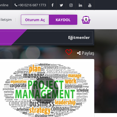
nline
+90 0216 687 1773
0
İletişim
Oturum Aç
KAYDOL
Eğitmenler
Paylaş