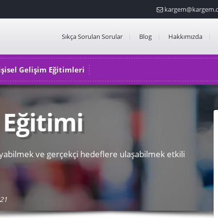
kargem@kargem.o
Sıkça Sorulan Sorular
Blog
Hakkımızda
işisel Gelişim Eğitimleri
 Eğitimi
uyabilmek ve gerçekçi hedeflere ulaşabilmek etkili
021