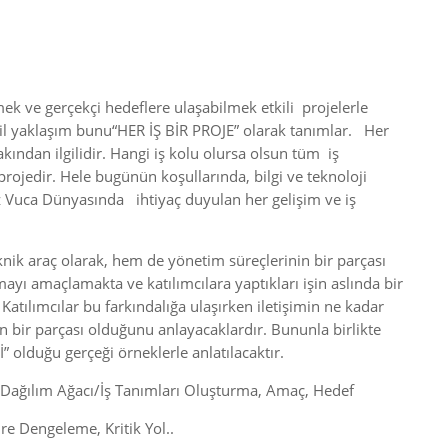
mek ve gerçekçi hedeflere ulaşabilmek etkili projelerle
esil yaklaşım bunu“HER İŞ BİR PROJE” olarak tanımlar. Her
akından ilgilidir. Hangi iş kolu olursa olsun tüm iş
projedir. Hele bugünün koşullarında, bilgi ve teknoloji
 Vuca Dünyasında ihtiyaç duyulan her gelişim ve iş
knik araç olarak, hem de yönetim süreçlerinin bir parçası
yı amaçlamakta ve katılımcılara yaptıkları işin aslında bir
atılımcılar bu farkındalığa ulaşırken iletişimin ne kadar
n bir parçası olduğunu anlayacaklardır. Bununla birlikte
İ” olduğu gerçeği örneklerle anlatılacaktır.
Dağılım Ağacı/İş Tanımları Oluşturma, Amaç, Hedef
e Dengeleme, Kritik Yol..