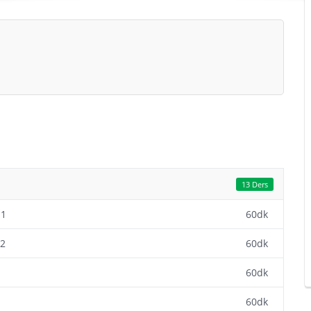
13 Ders
 1
60dk
 2
60dk
60dk
60dk