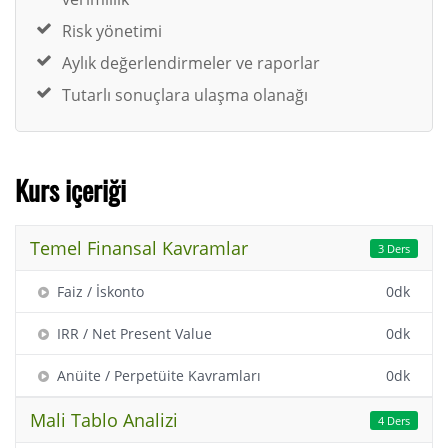
Risk yönetimi
Aylık değerlendirmeler ve raporlar
Tutarlı sonuçlara ulaşma olanağı
Kurs içeriği
Temel Finansal Kavramlar
3 Ders
Faiz / İskonto
0dk
IRR / Net Present Value
0dk
Anüite / Perpetüite Kavramları
0dk
Mali Tablo Analizi
4 Ders