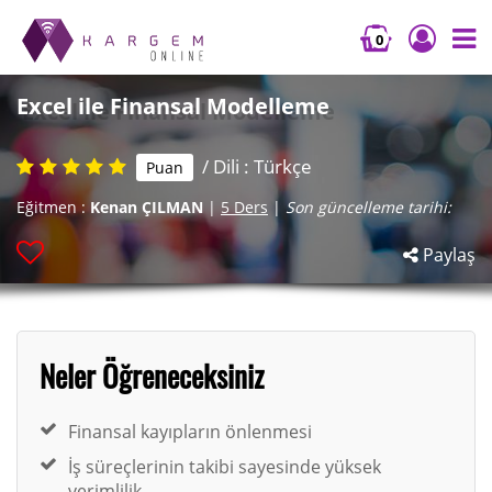
0
Excel ile Finansal Modelleme
/ Dili : Türkçe
Puan
Eğitmen :
Kenan ÇILMAN
|
5 Ders
|
Son güncelleme tarihi:
Paylaş
Neler Öğreneceksiniz
Finansal kayıpların önlenmesi
İş süreçlerinin takibi sayesinde yüksek
verimlilik