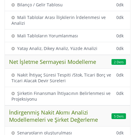
Bilanço / Gelir Tablosu
0dk
Mali Tablolar Arası İlişkilerin İrdelenmesi ve
0dk
Analizi
Mali Tabloların Yorumlanması
0dk
Yatay Analiz, Dikey Analiz, Yüzde Analizi
0dk
Net İşletme Sermayesi Modelleme
2 Ders
Nakit İhtiyaç Süresi Tespiti /Stok, Ticari Borç ve
0dk
Ticari Alacak Devir Süreleri
Şirketin Finansman İhtiyacının Belirlenmesi ve
0dk
Projeksiyonu
İndirgenmiş Nakit Akımı Analizi
5 Ders
Modellemeleri ve Şirket Değerleme
Senaryoların oluşturulması
0dk