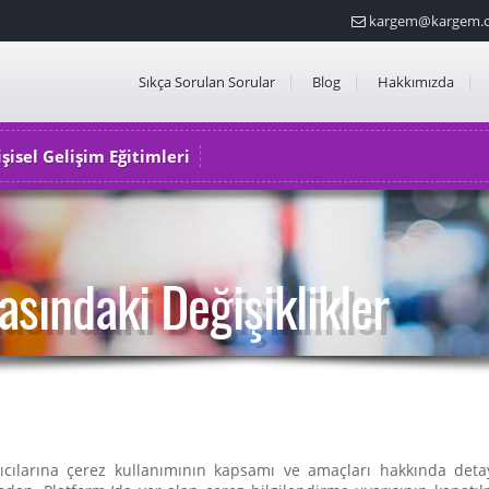
kargem@kargem.o
Sıkça Sorulan Sorular
Blog
Hakkımızda
işisel Gelişim Eğitimleri
kasındaki Değişiklikler
ullanıcılarına çerez kullanımının kapsamı ve amaçları hakkında de