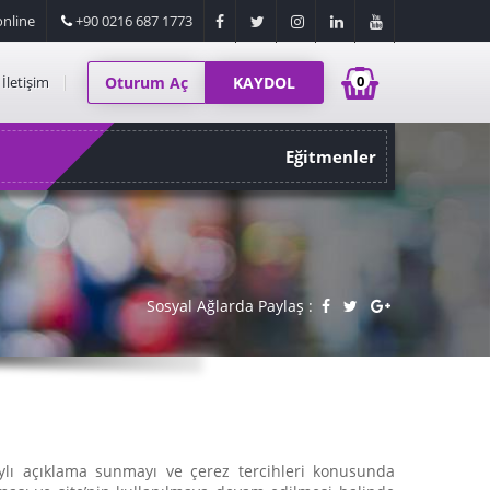
nline
+90 0216 687 1773
0
İletişim
Oturum Aç
KAYDOL
Eğitmenler
Sosyal Ağlarda Paylaş :
taylı açıklama sunmayı ve çerez tercihleri konusunda