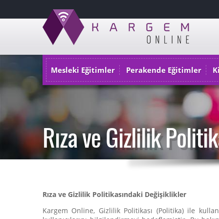
Mesleki Eğitimler
Perakende Eğitimler
K
Rıza ve Gizlilik Politi
Rıza ve Gizlilik Politikasındaki Değişiklikler
Kargem Online, Gizlilik Politikası (Politika) ile k