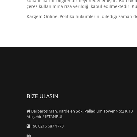
kullanıcılarını bilgilendirmeyi hedeflemiştir. Bu bak
çerez kullanımına rıza verildiği kabul edilmektedir. Ku
Kargem Online, Politika hükümlerini dilediği zaman deği
BİZE ULAŞIN
Barbaros Mah. Kardelen Sok. Palladium Tower No:2 K:10
Ataşehir / İSTANBUL
+90 0216 687 1773