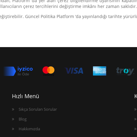
ımdan, Platform ‘da yer alan çerez bilgilendirme uyarısının kapat
llanıcıların çerez tercihlerini değiştirme imkânı her zaman saklıdır.
ştirebilir. Güncel Politika Platform ‘da yayınlandığı tarihte yürürl
Hızlı Menü
Sıkça Sorulan Sorular
Blog
Hakkımızda