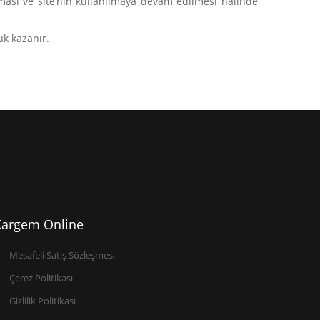
ılması ve site’nin kullanılmaya devam edilmesi halinde
ük kazanır.
Kargem Online
Mesafeli Satış Sözleşmesi
Çerez Politikası
Gizlilik Politikası