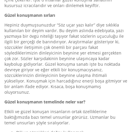
kusursuz icracılarıdır ve onları dinlemek keyiftir.
Güzel konuşmanın sırları
Hepiniz duymuşsunuzdur “Söz uçar yazı kalır” diye sıklıkla
kullanılan bir deyim vardır. Bu deyim aslında edebiyata, yazı
yazmaya bir övgü niteliği taşıyor fakat sözlerin uçuculuğu ile
ilgili bir gerçeği de barındırıyor. Araştırmalar gösteriyor ki,
sözcükler iletişimin çok önemli bir parçası fakat
söylediklerimizin dinleyicinin beynine yer etmesi gerçekten
çok zor. Sözler karşıdakinin beynine ulaşıncaya kadar
kaybolup gidiyorlar. Güzel konuşma sanatı işte bu noktada
devreye giriyor ve eğer etkili bir konuşmacıysanız,
sözcüklerinizin dinleyicinin beynine ulaşma ihtimali
yükseliyor. Konuşmak için harcadığınız enerji boşa gitmiyor ve
bir anlam ifade ediyor. Kısaca, boşa konuşmamış
oluyorsunuz.
Güzel konuşmanın temelinde neler var?
Etkili ve güzel konuşan insanların ortak özelliklerine
baktığımızda bazı temel unsunlar görürüz. Uzmanlar bu
temel unsurları şöyle sıralıyorlar.