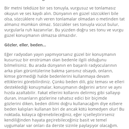
Bir metni tekdüze bir ses tonuyla, vurgusuz ve tonlamasız
okuyun ve ses kaydı alın. Dünyanın en güzel sözcükleri bile
olsa, sözcüklere ruh veren tonlamalar olmadan o metinden tat
almanız mümkün olmaz. Sözcükler ses tonuyla vücut bulur,
vurgularla ruh kazanırlar. Bu yüzden doğru ses tonu ve vurgu
güzel konuşmanın olmazsa olmazıdır.
Gözler, eller, beden…
Eğer radyodan yayın yapmıyorsanız güzel bir konuşmanın
kusursuz bir enstrüman olan bedenle ilgili olduğunu
bilmelisiniz. Bu arada dünyanın en başarılı radyocularının
arka plan görüntülerine bakma şansınız olsaydı, onların,
kimse görmediği halde bedenlerini kullanmaya devam
ettiklerini görebilirdiniz. Çünkü beden dili, göz teması ve elleri
desteklediği konuşmalar, konuşmanın değerini artırır ve aynı
hızda azaltabilir. Fakat ellerini kollarını delirmiş gibi sallayıp
duran, insanların gözlerine rahatsız edici bir biçimde
gözlerini diken, beden dilimi doğru kullanacağım diye ezbere
beden kalıpları kullanan biri de ancak kötü komedyen olur! Bu
noktada, kolayca öğrenebileceğiniz, eğer içselleştirirseniz
kendiliğinden hayata geçirebileceğiniz basit ve temel
uygumalar var onları da derste sizinle paylaşıyor olacağım.