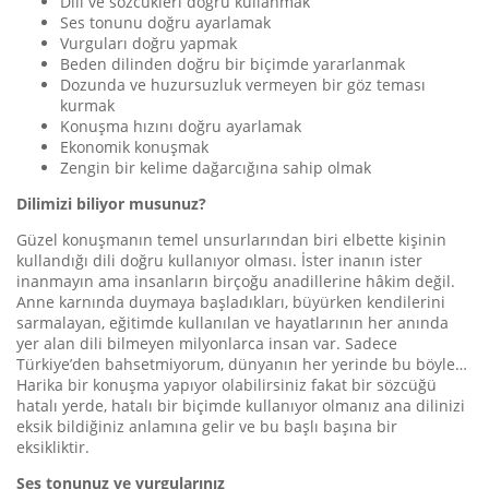
Dili ve sözcükleri doğru kullanmak
Ses tonunu doğru ayarlamak
Vurguları doğru yapmak
Beden dilinden doğru bir biçimde yararlanmak
Dozunda ve huzursuzluk vermeyen bir göz teması
kurmak
Konuşma hızını doğru ayarlamak
Ekonomik konuşmak
Zengin bir kelime dağarcığına sahip olmak
Dilimizi biliyor musunuz?
Güzel konuşmanın temel unsurlarından biri elbette kişinin
kullandığı dili doğru kullanıyor olması. İster inanın ister
inanmayın ama insanların birçoğu anadillerine hâkim değil.
Anne karnında duymaya başladıkları, büyürken kendilerini
sarmalayan, eğitimde kullanılan ve hayatlarının her anında
yer alan dili bilmeyen milyonlarca insan var. Sadece
Türkiye’den bahsetmiyorum, dünyanın her yerinde bu böyle…
Harika bir konuşma yapıyor olabilirsiniz fakat bir sözcüğü
hatalı yerde, hatalı bir biçimde kullanıyor olmanız ana dilinizi
eksik bildiğiniz anlamına gelir ve bu başlı başına bir
eksikliktir.
Ses tonunuz ve vurgularınız