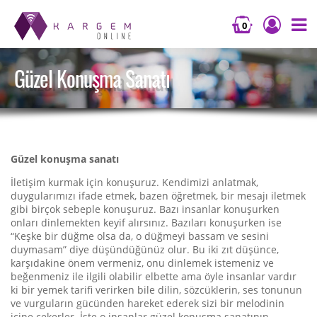
0
Güzel Konuşma Sanatı
Güzel konuşma sanatı
İletişim kurmak için konuşuruz. Kendimizi anlatmak,
duygularımızı ifade etmek, bazen öğretmek, bir mesajı iletmek
gibi birçok sebeple konuşuruz. Bazı insanlar konuşurken
onları dinlemekten keyif alırsınız. Bazıları konuşurken ise
“Keşke bir düğme olsa da, o düğmeyi bassam ve sesini
duymasam” diye düşündüğünüz olur. Bu iki zıt düşünce,
karşıdakine önem vermeniz, onu dinlemek istemeniz ve
beğenmeniz ile ilgili olabilir elbette ama öyle insanlar vardır
ki bir yemek tarifi verirken bile dilin, sözcüklerin, ses tonunun
ve vurguların gücünden hareket ederek sizi bir melodinin
içine çekerler. İşte o insanlar güzel konuşma sanatının